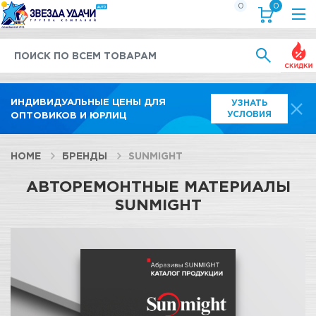
0
0
Выгод
ИНДИВИДУАЛЬНЫЕ ЦЕНЫ ДЛЯ
УЗНАТЬ
УСЛОВИЯ
ОПТОВИКОВ И ЮРЛИЦ
HOME
БРЕНДЫ
SUNMIGHT
АВТОРЕМОНТНЫЕ МАТЕРИАЛЫ
SUNMIGHT