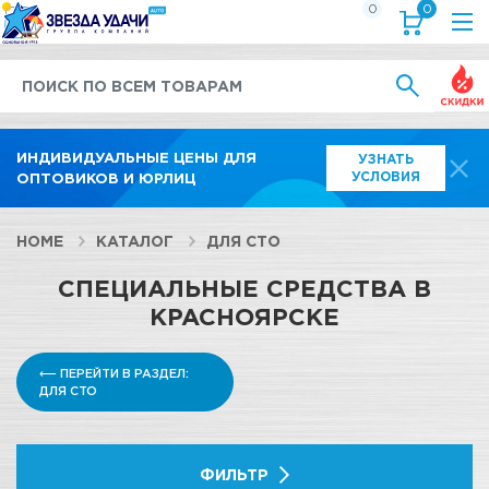
0
0
Выгод
ИНДИВИДУАЛЬНЫЕ ЦЕНЫ ДЛЯ
УЗНАТЬ
УСЛОВИЯ
ОПТОВИКОВ И ЮРЛИЦ
HOME
КАТАЛОГ
ДЛЯ СТО
СПЕЦИАЛЬНЫЕ СРЕДСТВА В
КРАСНОЯРСКЕ
⟵ ПЕРЕЙТИ В РАЗДЕЛ:
ДЛЯ СТО
ФИЛЬТР