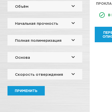
ПРОКЛА
Объём
КРАСНЫЙ
В
RED RT
MAKER
Начальная прочность
TYP
ПЕР
RD0
ОПИ
Полная полимеризация
Основа
Скорость отверждения
ПРИМЕНИТЬ