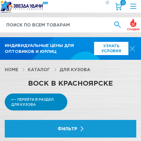
0
0
Выгод
ИНДИВИДУАЛЬНЫЕ ЦЕНЫ ДЛЯ
УЗНАТЬ
УСЛОВИЯ
ОПТОВИКОВ И ЮРЛИЦ
HOME
КАТАЛОГ
ДЛЯ КУЗОВА
ВОСК В КРАСНОЯРСКЕ
⟵ ПЕРЕЙТИ В РАЗДЕЛ:
ДЛЯ КУЗОВА
ФИЛЬТР