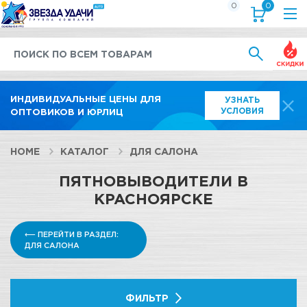
0
0
Выгод
ИНДИВИДУАЛЬНЫЕ ЦЕНЫ ДЛЯ
УЗНАТЬ
УСЛОВИЯ
ОПТОВИКОВ И ЮРЛИЦ
HOME
КАТАЛОГ
ДЛЯ САЛОНА
ПЯТНОВЫВОДИТЕЛИ В
КРАСНОЯРСКЕ
⟵ ПЕРЕЙТИ В РАЗДЕЛ:
ДЛЯ САЛОНА
ФИЛЬТР