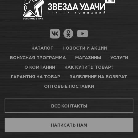
Много
Как купить товар?
Гарантия на товар
Новосибирск, Петухова, 27/3
Магазины для получения товара
КАРТА ПРОЕЗДА И КОНТАКТЫ
Оптовые поставки
КАТАЛОГ
НОВОСТИ И АКЦИИ
БОНУСНАЯ ПРОГРАММА
МАГАЗИНЫ
УСЛУГИ
ТЦ АВТОМОЛЛ
О КОМПАНИИ
КАК КУПИТЬ ТОВАР?
ГАРАНТИЯ НА ТОВАР
ЗАЯВЛЕНИЕ НА ВОЗВРАТ
Нет в наличии
ОПТОВЫЕ ПОСТАВКИ
Новосибирск, Богдана Хмельницкого, 1/1
ВСЕ КОНТАКТЫ
КАРТА ПРОЕЗДА И КОНТАКТЫ
НАПИСАТЬ НАМ