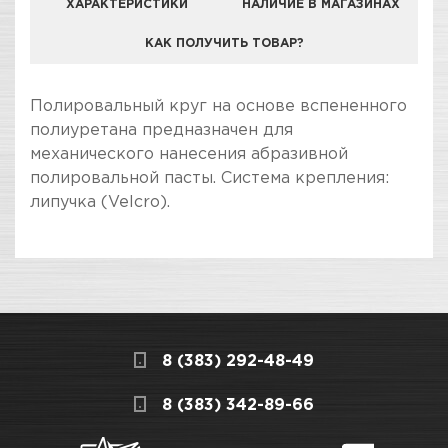
ХАРАКТЕРИСТИКИ
НАЛИЧИЕ В МАГАЗИНАХ
КАК ПОЛУЧИТЬ ТОВАР?
КОМПАНИЯ "ЗВЕЗДА УДАЧИ" ЯВЛЯЕТСЯ
Полировальный круг на основе вспененного
ОФИЦИАЛЬНЫМ ДИЛЕРОМ БРЕНДА H7
полиуретана предназначен для
механического нанесения абразивной
полировальной пасты. Система крепления:
липучка (Velcro).
ПОКУПКА И ПОЛУЧЕНИЕ ТОВАРА
Подраздел
Стоимость в интернет-магазине обычно
Круги полировальные
дешевле, чем в розничном.
Мы всегда готовы сделать покупку и
8 (383) 292-48-49
получение товара максимально комфортными,
поэтому подготовили для Вас самую
СКЛАДСКОЙ КОМПЛЕКС
8 (383) 342-89-66
полезную информацию по ссылкам: