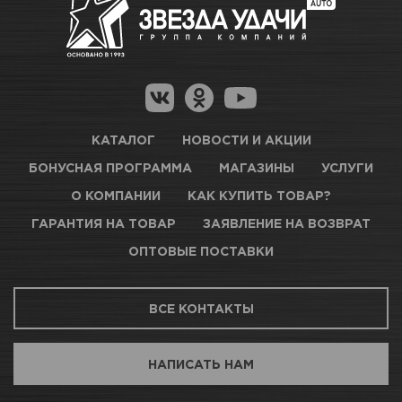
Нет в наличии
Как купить товар?
Гарантия на товар
Новосибирск, Петухова, 27/3
Магазины для получения товара
КАРТА ПРОЕЗДА И КОНТАКТЫ
Оптовые поставки
КАТАЛОГ
НОВОСТИ И АКЦИИ
БОНУСНАЯ ПРОГРАММА
МАГАЗИНЫ
УСЛУГИ
ТЦ АВТОМОЛЛ
О КОМПАНИИ
КАК КУПИТЬ ТОВАР?
ГАРАНТИЯ НА ТОВАР
ЗАЯВЛЕНИЕ НА ВОЗВРАТ
Нет в наличии
ОПТОВЫЕ ПОСТАВКИ
Новосибирск, Богдана Хмельницкого, 1/1
ВСЕ КОНТАКТЫ
КАРТА ПРОЕЗДА И КОНТАКТЫ
НАПИСАТЬ НАМ