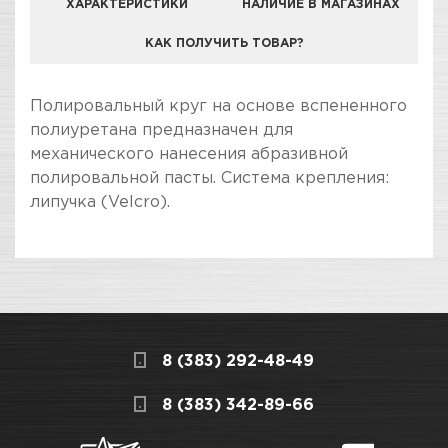
ХАРАКТЕРИСТИКИ
НАЛИЧИЕ В МАГАЗИНАХ
КАК ПОЛУЧИТЬ ТОВАР?
КОМПАНИЯ "ЗВЕЗДА УДАЧИ" ЯВЛЯЕТСЯ
Полировальный круг на основе вспененного
ОФИЦИАЛЬНЫМ ДИЛЕРОМ БРЕНДА H7
полиуретана предназначен для
механического нанесения абразивной
полировальной пасты. Система крепления:
липучка (Velcro).
ПОКУПКА И ПОЛУЧЕНИЕ ТОВАРА
Подраздел
Стоимость в интернет-магазине обычно
Круги полировальные
дешевле, чем в розничном.
Мы всегда готовы сделать покупку и
8 (383) 292-48-49
получение товара максимально комфортными,
поэтому подготовили для Вас самую
СКЛАДСКОЙ КОМПЛЕКС
8 (383) 342-89-66
полезную информацию по ссылкам: