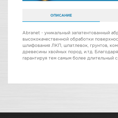
ОПИСАНИЕ
Abranet - уникальный запатентованный абр
высококачественной обработки поверхнос
шлифования ЛКП, шпатлевок, грунтов, ком
древесины хвойных пород, и.тд. Благодар
гарантируя тем самым более длительный 
ПОКУПКА И ПОЛУЧЕНИЕ ТОВАР
Стоимость в интернет-магазине обычно дешев
Подраздел
Мы всегда готовы сделать покупку и полу
Магазин
Наличие
информацию по ссылкам:
Как купить товар?
СКЛАДСКОЙ КОМПЛЕКС
Нет 