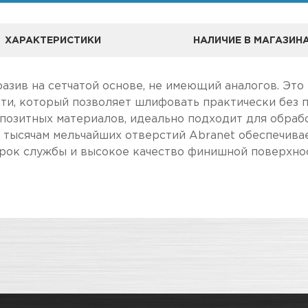
ХАРАКТЕРИСТИКИ
НАЛИЧИЕ В МАГАЗИН
азив на сетчатой основе, не имеющий аналогов. Это
ти, который позволяет шлифовать практически без п
позитных материалов, идеально подходит для обрабо
я тысячам мельчайших отверстий Abranet обеспечив
срок службы и высокое качество финишной поверхно
А
ле, чем в розничном.
Круги шлифовальные
чение товара максимально комфортными, поэтому по
Адрес
в наличии
Новосибирск, Петухова, 27/