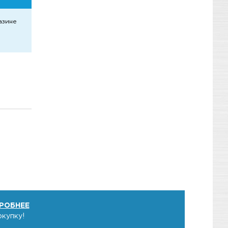
азине
РОБНЕЕ
окупку!