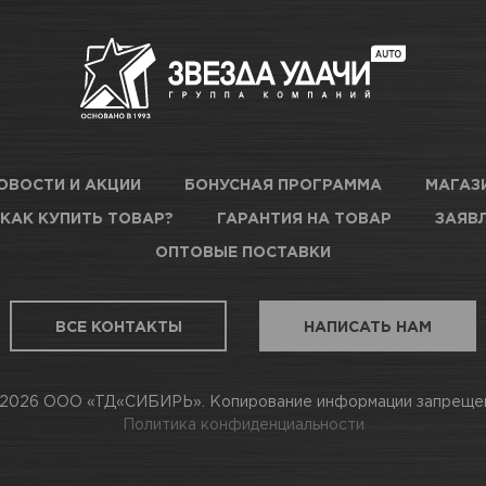
в наличии
Новосибирск, Богдана Хмель
Новосибирск, Сибиряков-Гв
в наличии
47 к3
ОВОСТИ И АКЦИИ
БОНУСНАЯ ПРОГРАММА
МАГАЗ
КАК КУПИТЬ ТОВАР?
ГАРАНТИЯ НА ТОВАР
ЗАЯВЛ
в наличии
Новосибирск, Немировича-Д
ОПТОВЫЕ ПОСТАВКИ
аточно
Новосибирск, Станционная, 1
ВСЕ КОНТАКТЫ
НАПИСАТЬ НАМ
2026 ООО «ТД«СИБИРЬ». Копирование информации запреще
в наличии
Новосибирск, Даргомыжског
Политика конфиденциальности
в наличии
Новосибирск, Бориса Богатк