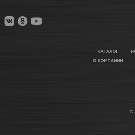
Гарантия на товар
Магазины для получения товара
ТЦ АВТОМОЛЛ
Нет 
Оптовые поставки
АВТОПАРК Н54
Нет 
КАТАЛОГ
Н
О КОМПАНИИ
АВТОРЫНОК ГОРСКИЙ
Нет 
ТЦ АВТОМАРКЕТ
Дост
© 
ТЦ Б.МЕДВЕДИЦА
Нет 
ТЦ ГОРИЗОНТ
Нет 