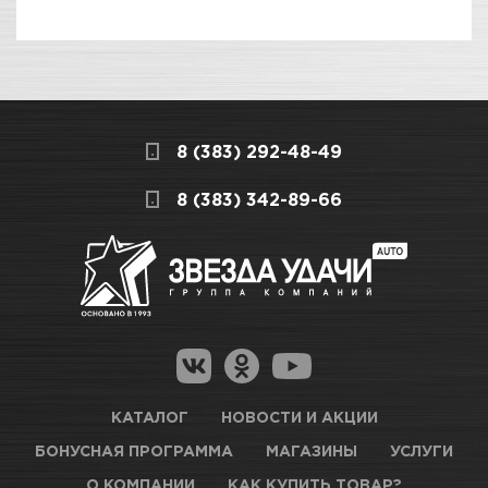
ПОКУПКА И ПОЛУЧЕНИЕ ТОВАРА
Подраздел
Стоимость в интернет-магазине обычно
Круги шлифовальные
дешевле, чем в розничном.
Мы всегда готовы сделать покупку и
8 (383) 292-48-49
получение товара максимально комфортными,
поэтому подготовили для Вас самую
СКЛАДСКОЙ КОМПЛЕКС
8 (383) 342-89-66
полезную информацию по ссылкам:
Нет в наличии
Как купить товар?
Гарантия на товар
Новосибирск, Петухова, 27/3
Магазины для получения товара
КАРТА ПРОЕЗДА И КОНТАКТЫ
Оптовые поставки
КАТАЛОГ
НОВОСТИ И АКЦИИ
БОНУСНАЯ ПРОГРАММА
МАГАЗИНЫ
УСЛУГИ
ТЦ АВТОМОЛЛ
О КОМПАНИИ
КАК КУПИТЬ ТОВАР?