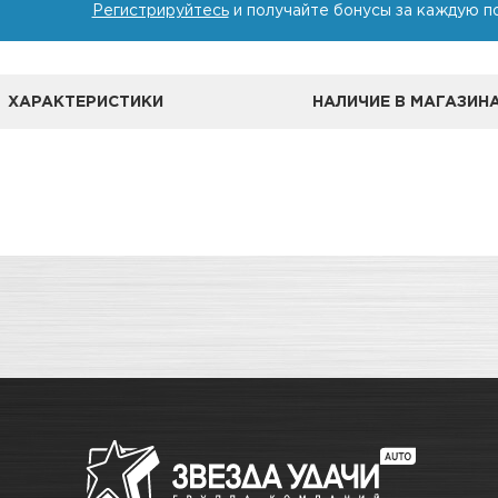
Регистрируйтесь
и получайте бонусы за каждую п
ХАРАКТЕРИСТИКИ
НАЛИЧИЕ В МАГАЗИН
А
ле, чем в розничном.
Герметики-прокладки
чение товара максимально комфортными, поэтому по
Адрес
Герметик
о
Новосибирск, Петухова, 27/
Для формирования или ремонта
воздействию высоких темпера
в наличии
Новосибирск, Богдана Хмель