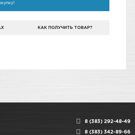
окупку!
АХ
КАК ПОЛУЧИТЬ ТОВАР?
дготовили для Вас самую полезную
3
КАРТА ПРОЕЗДА И КОНТАКТЫ
 прокладок в узлах автомобиля,подверженных
8 (383) 292-48-49
ту
ницкого, 1/1
КАРТА ПРОЕЗДА И КОНТАКТЫ
8 (383) 342-89-66