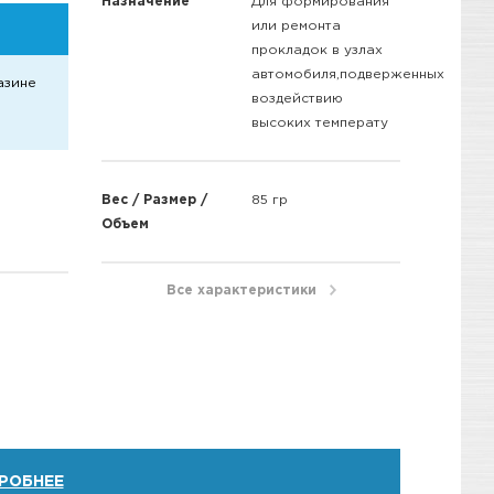
Назначение
Для формирования
или ремонта
прокладок в узлах
автомобиля,подверженных
азине
воздействию
высоких температу
Вес / Размер /
85 гр
Объем
Все характеристики
РОБНЕЕ