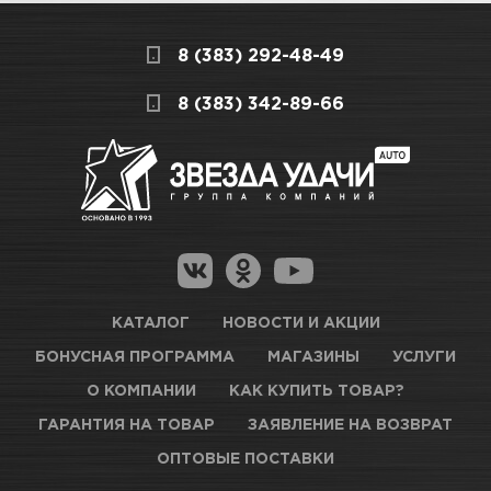
дешевле, чем в розничном.
Мы всегда готовы сделать покупку и
Назначение
Для ухода за приборной
8 (383) 292-48-49
получение товара максимально комфортными,
панелью, пластиковыми и
поэтому подготовили для Вас самую
СКЛАДСКОЙ КОМПЛЕКС
8 (383) 342-89-66
виниловыми деталями
полезную информацию по ссылкам:
декоративной отделки
Нет в наличии
Как купить товар?
Вес / Размер / Объем
355 мл
Гарантия на товар
Новосибирск, Петухова, 27/3
Магазины для получения товара
КАРТА ПРОЕЗДА И КОНТАКТЫ
Оптовые поставки
КАТАЛОГ
НОВОСТИ И АКЦИИ
БОНУСНАЯ ПРОГРАММА
МАГАЗИНЫ
УСЛУГИ
ТЦ АВТОМОЛЛ
О КОМПАНИИ
КАК КУПИТЬ ТОВАР?
ГАРАНТИЯ НА ТОВАР
ЗАЯВЛЕНИЕ НА ВОЗВРАТ
Нет в наличии
ОПТОВЫЕ ПОСТАВКИ