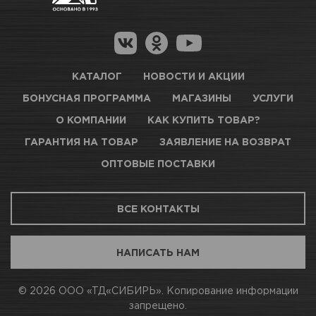
Гарантия на товар
Новосибирск, Петухова, 27/3
Магазины для получения товара
КАРТА ПРОЕЗДА И КОНТАКТЫ
Оптовые поставки
КАТАЛОГ
НОВОСТИ И АКЦИИ
БОНУСНАЯ ПРОГРАММА
МАГАЗИНЫ
УСЛУГИ
ТЦ АВТОМОЛЛ
О КОМПАНИИ
КАК КУПИТЬ ТОВАР?
ГАРАНТИЯ НА ТОВАР
ЗАЯВЛЕНИЕ НА ВОЗВРАТ
Мало
ОПТОВЫЕ ПОСТАВКИ
Новосибирск, Богдана Хмельницкого, 1/1
ВСЕ КОНТАКТЫ
КАРТА ПРОЕЗДА И КОНТАКТЫ
НАПИСАТЬ НАМ
АВТОПАРК Н54
© 2026 ООО «ТД«СИБИРЬ». Копирование информации
запрещено.