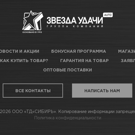
в наличии
Новосибирск, Богдана Хмель
Новосибирск, Сибиряков-Гв
о
47 к3
ОВОСТИ И АКЦИИ
БОНУСНАЯ ПРОГРАММА
МАГАЗ
КАК КУПИТЬ ТОВАР?
ГАРАНТИЯ НА ТОВАР
ЗАЯВЛ
в наличии
Новосибирск, Немировича-Д
ОПТОВЫЕ ПОСТАВКИ
аточно
Новосибирск, Станционная, 1
ВСЕ КОНТАКТЫ
НАПИСАТЬ НАМ
2026 ООО «ТД«СИБИРЬ». Копирование информации запреще
в наличии
Новосибирск, Даргомыжског
Политика конфиденциальности
в наличии
Новосибирск, Бориса Богатк