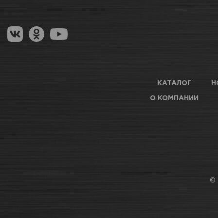
Гарантия на товар
Магазины для получения товара
ТЦ АВТОМОЛЛ
Нет 
Оптовые поставки
АВТОПАРК Н54
Мног
КАТАЛОГ
Н
О КОМПАНИИ
АВТОРЫНОК ГОРСКИЙ
Нет 
ТЦ АВТОМАРКЕТ
Дост
© 
ТЦ Б.МЕДВЕДИЦА
Нет 
ТЦ ГОРИЗОНТ
Нет 