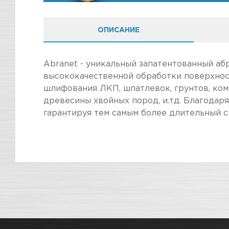
ОПИСАНИЕ
Abranet - уникальный запатентованный абр
высококачественной обработки поверхнос
шлифования ЛКП, шпатлевок, грунтов, ком
древесины хвойных пород, и.тд. Благодар
гарантируя тем самым более длительный 
ПОКУПКА И ПОЛУЧЕНИЕ ТОВАР
Стоимость в интернет-магазине обычно дешев
Подраздел
Мы всегда готовы сделать покупку и полу
Магазин
Наличие
информацию по ссылкам:
Как купить товар?
СКЛАДСКОЙ КОМПЛЕКС
Дост