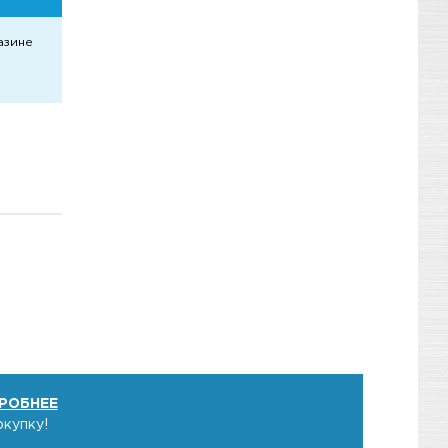
азине
РОБНЕЕ
окупку!