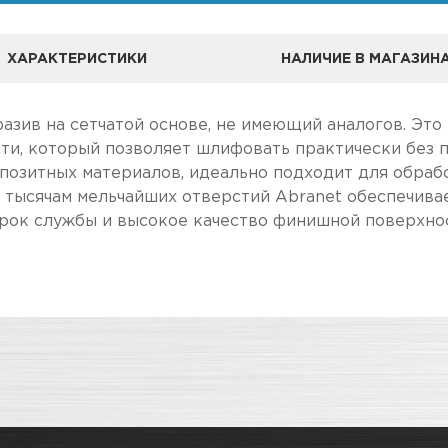
ХАРАКТЕРИСТИКИ
НАЛИЧИЕ В МАГАЗИН
азив на сетчатой основе, не имеющий аналогов. Это
ти, который позволяет шлифовать практически без п
позитных материалов, идеально подходит для обрабо
я тысячам мельчайших отверстий Abranet обеспечив
срок службы и высокое качество финишной поверхно
А
ле, чем в розничном.
Круги шлифовальные
чение товара максимально комфортными, поэтому по
Адрес
аточно
Новосибирск, Петухова, 27/