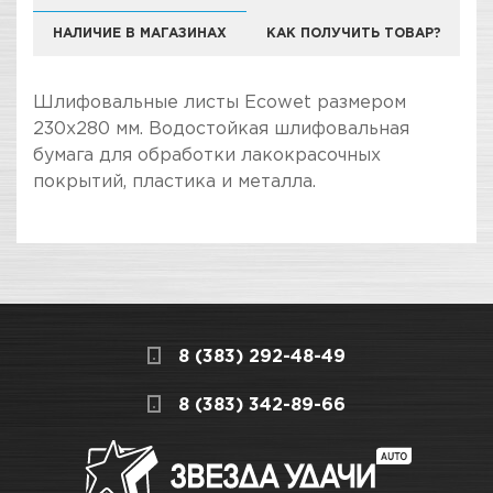
НАЛИЧИЕ В МАГАЗИНАХ
КАК ПОЛУЧИТЬ ТОВАР?
Шлифовальные листы Ecowet размером
230х280 мм. Водостойкая шлифовальная
бумага для обработки лакокрасочных
покрытий, пластика и металла.
ПОКУПКА И ПОЛУЧЕНИЕ ТОВАРА
Подраздел
Стоимость в интернет-магазине обычно
Водостойкая бумага
дешевле, чем в розничном.
Мы всегда готовы сделать покупку и
8 (383) 292-48-49
получение товара максимально комфортными,
поэтому подготовили для Вас самую
СКЛАДСКОЙ КОМПЛЕКС
8 (383) 342-89-66
полезную информацию по ссылкам:
Нет в наличии
Как купить товар?