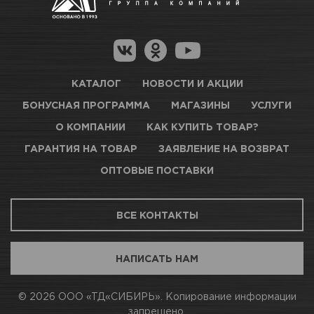
Гарантия на товар
Новосибирск, Петухова, 27/3
Магазины для получения товара
КАРТА ПРОЕЗДА И КОНТАКТЫ
Оптовые поставки
КАТАЛОГ
НОВОСТИ И АКЦИИ
БОНУСНАЯ ПРОГРАММА
МАГАЗИНЫ
УСЛУГИ
ТЦ АВТОМОЛЛ
О КОМПАНИИ
КАК КУПИТЬ ТОВАР?
ГАРАНТИЯ НА ТОВАР
ЗАЯВЛЕНИЕ НА ВОЗВРАТ
Много
ОПТОВЫЕ ПОСТАВКИ
Новосибирск, Богдана Хмельницкого, 1/1
ВСЕ КОНТАКТЫ
КАРТА ПРОЕЗДА И КОНТАКТЫ
НАПИСАТЬ НАМ
АВТОПАРК Н54
© 2026 ООО «ТД«СИБИРЬ». Копирование информации
запрещено.