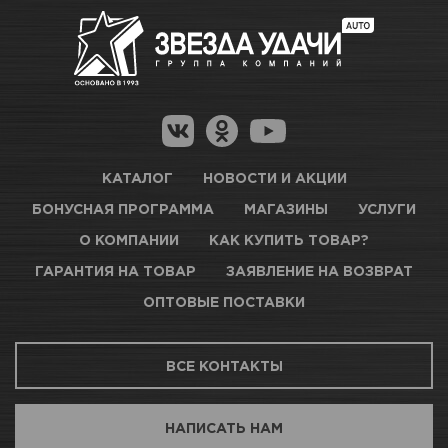
Много
Как купить товар?
Гарантия на товар
Новосибирск, Петухова, 27/3
Магазины для получения товара
КАРТА ПРОЕЗДА И КОНТАКТЫ
Оптовые поставки
КАТАЛОГ
НОВОСТИ И АКЦИИ
БОНУСНАЯ ПРОГРАММА
МАГАЗИНЫ
УСЛУГИ
ТЦ АВТОМОЛЛ
О КОМПАНИИ
КАК КУПИТЬ ТОВАР?
ГАРАНТИЯ НА ТОВАР
ЗАЯВЛЕНИЕ НА ВОЗВРАТ
Мало
ОПТОВЫЕ ПОСТАВКИ
Новосибирск, Богдана Хмельницкого, 1/1
ВСЕ КОНТАКТЫ
КАРТА ПРОЕЗДА И КОНТАКТЫ
НАПИСАТЬ НАМ