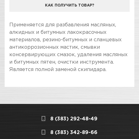
КАК ПОЛУЧИТЬ ТОВАР?
КОМПАНИЯ "ЗВЕЗДА УДАЧИ" ЯВЛЯЕТСЯ
Применяется для разбавления масляных,
ОФИЦИАЛЬНЫМ ДИЛЕРОМ БРЕНДА ВЕРШИНА
алкидных и битумных лакокрасочных
материалов, резино-битумных и сланцевых
антикоррозионных мастик, смывки
консервирующих смазок, удаления масляных
и битумных пятен, очистки инструмента.
Является полной заменой скипидара.
ПОКУПКА И ПОЛУЧЕНИЕ ТОВАРА
Подраздел
Стоимость в интернет-магазине обычно
Специальная продукция
дешевле, чем в розничном.
Мы всегда готовы сделать покупку и
Вес / Размер / Объем
1 л
8 (383) 292-48-49
получение товара максимально комфортными,
поэтому подготовили для Вас самую
СКЛАДСКОЙ КОМПЛЕКС
8 (383) 342-89-66
полезную информацию по ссылкам: