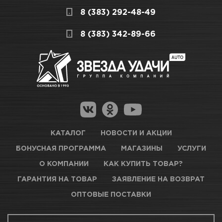
Мы всегда готовы сделать покупку и
Назначение
Для ухода за приборной
8 (383) 292-48-49
получение товара максимально комфортными,
панелью, пластиковыми и
поэтому подготовили для Вас самую
СКЛАДСКОЙ КОМПЛЕКС
8 (383) 342-89-66
виниловыми деталями
полезную информацию по ссылкам:
декоративной отделки
Нет в наличии
Как купить товар?
Вес / Размер / Объем
355 мл
Гарантия на товар
Новосибирск, Петухова, 27/3
Магазины для получения товара
КАРТА ПРОЕЗДА И КОНТАКТЫ
Оптовые поставки
КАТАЛОГ
НОВОСТИ И АКЦИИ
БОНУСНАЯ ПРОГРАММА
МАГАЗИНЫ
УСЛУГИ
ТЦ АВТОМОЛЛ
О КОМПАНИИ
КАК КУПИТЬ ТОВАР?
ГАРАНТИЯ НА ТОВАР
ЗАЯВЛЕНИЕ НА ВОЗВРАТ
Нет в наличии
ОПТОВЫЕ ПОСТАВКИ
Новосибирск, Богдана Хмельницкого, 1/1