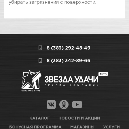
убирать загрязнения с поверхности.
ПОКУПКА И ПОЛУЧЕНИЕ ТОВАРА
Подраздел
Стоимость в интернет-магазине обычно
Очистители салона
дешевле, чем в розничном.
Мы всегда готовы сделать покупку и
Назначение
Очистка, Для текстиля,
8 (383) 292-48-49
получение товара максимально комфортными,
Для велюра,
поэтому подготовили для Вас самую
СКЛАДСКОЙ КОМПЛЕКС
8 (383) 342-89-66
Универсальное,
полезную информацию по ссылкам:
Восстановление
Мало
Как купить товар?
Цвет
Прозрачный
Гарантия на товар
Новосибирск, Петухова, 27/3
Магазины для получения товара
Вес / Размер / Объем
335 мл
КАРТА ПРОЕЗДА И КОНТАКТЫ
Оптовые поставки
КАТАЛОГ
НОВОСТИ И АКЦИИ
БОНУСНАЯ ПРОГРАММА
МАГАЗИНЫ
УСЛУГИ