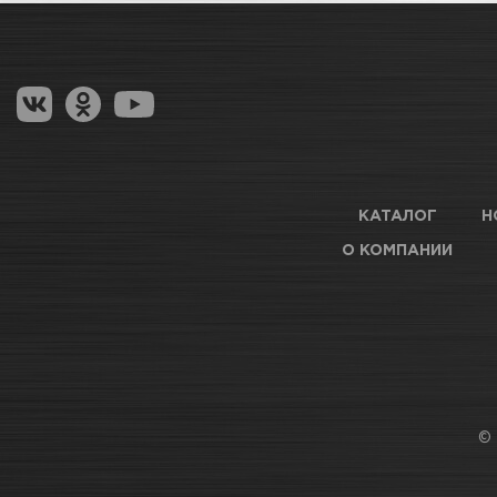
Как купить товар?
СКЛАДСКОЙ КОМПЛЕКС
Мног
Гарантия на товар
Вес / Размер / Объем
Магазины для получения товара
ТЦ АВТОМОЛЛ
Мал
Оптовые поставки
Число слоев
АВТОПАРК Н54
Нет 
КАТАЛОГ
Н
Условия нанесения
О КОМПАНИИ
АВТОРЫНОК ГОРСКИЙ
Мал
Дистанция
ТЦ АВТОМАРКЕТ
Нет 
Сушка
© 
ТЦ Б.МЕДВЕДИЦА
Дост