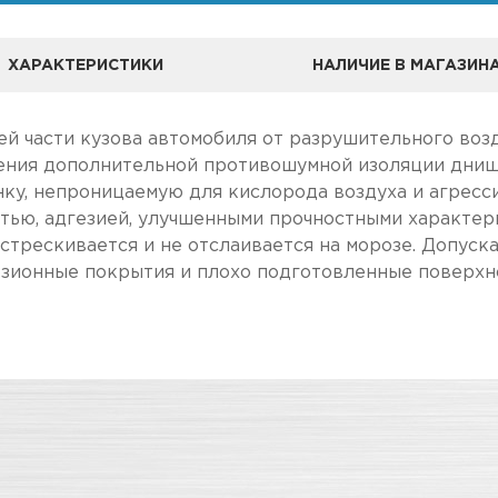
ХАРАКТЕРИСТИКИ
НАЛИЧИЕ В МАГАЗИН
й части кузова автомобиля от разрушительного возд
чения дополнительной противошумной изоляции дни
ку, непроницаемую для кислорода воздуха и агресс
тью, адгезией, улучшенными прочностными характер
астрескивается и не отслаивается на морозе. Допус
озионные покрытия и плохо подготовленные поверхн
А
ле, чем в розничном.
Мастика
чение товара максимально комфортными, поэтому по
Адрес
Для защиты нижней части кузо
камней, песка, воды,