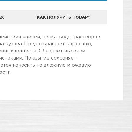
АХ
КАК ПОЛУЧИТЬ ТОВАР?
ействия камней, песка, воды, растворов
ща кузова. Предотвращает коррозию,
ивных веществ. Обладает высокой
истиками. Покрытие сохраняет
кается наносить на влажную и ржавую
ости.
дготовили для Вас самую полезную
ва автомобиля от разрушительного воздействия