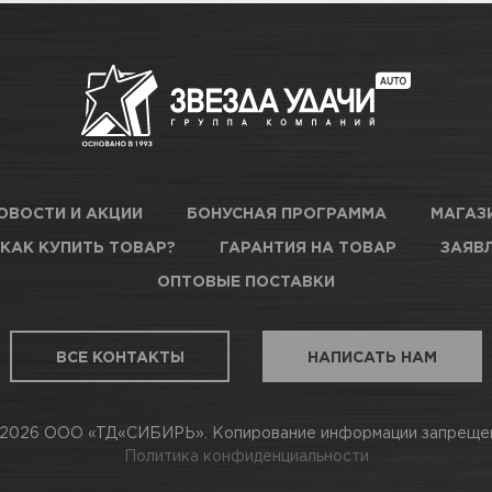
о
Новосибирск, Петухова, 27/
1000 мл
о
Новосибирск, Богдана Хмель
2 слоя
Новосибирск, Сибиряков-Гв
в наличии
47 к3
ОВОСТИ И АКЦИИ
БОНУСНАЯ ПРОГРАММА
МАГАЗ
при температуре окружающей 
КАК КУПИТЬ ТОВАР?
ГАРАНТИЯ НА ТОВАР
ЗАЯВЛ
о
Новосибирск, Немировича-Д
ОПТОВЫЕ ПОСТАВКИ
25-30 см
в наличии
Новосибирск, Станционная, 1
ВСЕ КОНТАКТЫ
НАПИСАТЬ НАМ
24 часа при +20С
2026 ООО «ТД«СИБИРЬ». Копирование информации запреще
аточно
Новосибирск, Даргомыжског
Политика конфиденциальности