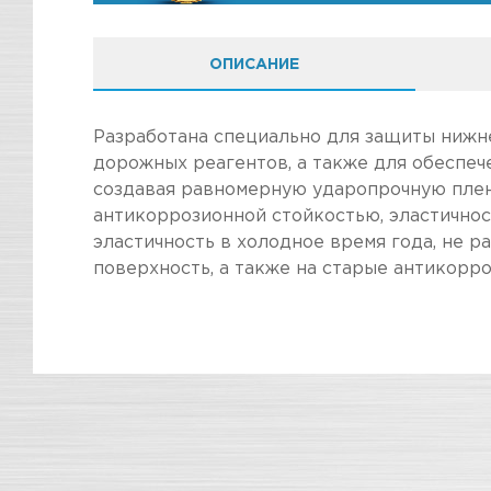
ОПИСАНИЕ
Разработана специально для защиты нижне
дорожных реагентов, а также для обеспе
создавая равномерную ударопрочную плен
антикоррозионной стойкостью, эластичнос
эластичность в холодное время года, не р
поверхность, а также на старые антикорр
ПОКУПКА И ПОЛУЧЕНИЕ ТОВАР
Стоимость в интернет-магазине обычно дешев
Подраздел
Мы всегда готовы сделать покупку и полу
Магазин
Наличие
информацию по ссылкам:
Назначение