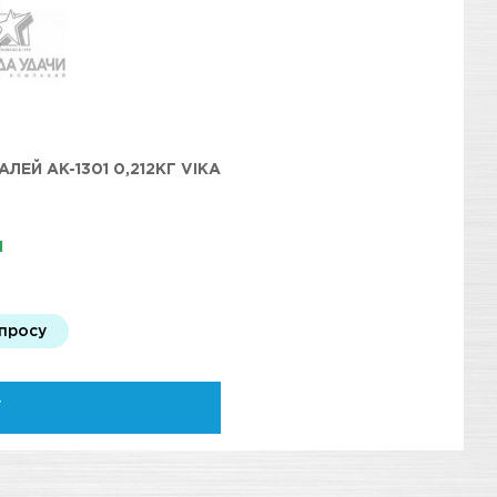
Й АК-1301 0,212КГ VIKA
И
апросу
У