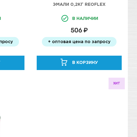
ЭМАЛИ 0,2КГ REOFLEX
И
В НАЛИЧИИ
506 ₽
апросу
+ оптовая цена по запросу
У
В КОРЗИНУ
ХИТ