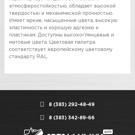
атмосферостойкостью, обладает высокой
твердостью и механической прочностью.
Имеет яркие, насыщенные цвета, высокую
эластичность и хорошую адгезию к
пластикам. Доступны высокоглянцевые и
матовые цвета. Цветовая палитра
соответствует европейскому цветовому
стандарту RAL.
ПОКУПКА И ПОЛУЧЕНИЕ ТОВАРА
Подраздел
Стоимость в интернет-магазине обычно
Эмали универсальные и
дешевле, чем в розничном.
RAL
Мы всегда готовы сделать покупку и
8 (383) 292-48-49
получение товара максимально комфортными,
Назначение
Для нанесения на все виды
поэтому подготовили для Вас самую
СКЛАДСКОЙ КОМПЛЕКС
8 (383) 342-89-66
поверхностей при
полезную информацию по ссылкам:
наружных и внутренних
работах
Много