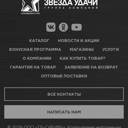
Как купить товар?
Гарантия на товар
Цвет
Темно-зеленый RAL 6016
Новосибирск, Петухова, 27/3
Магазины для получения товара
КАРТА ПРОЕЗДА И КОНТАКТЫ
Вес / Размер / Объем
520 мл
Оптовые поставки
КАТАЛОГ
НОВОСТИ И АКЦИИ
БОНУСНАЯ ПРОГРАММА
МАГАЗИНЫ
УСЛУГИ
ТЦ АВТОМОЛЛ
О КОМПАНИИ
КАК КУПИТЬ ТОВАР?
ГАРАНТИЯ НА ТОВАР
ЗАЯВЛЕНИЕ НА ВОЗВРАТ
Нет в наличии
ОПТОВЫЕ ПОСТАВКИ
Новосибирск, Богдана Хмельницкого, 1/1
ВСЕ КОНТАКТЫ
КАРТА ПРОЕЗДА И КОНТАКТЫ
НАПИСАТЬ НАМ
АВТОПАРК Н54
© 2026 ООО «ТД«СИБИРЬ». Копирование информации