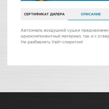
СЕРТИФИКАТ ДИЛЕРА
ОПИСАНИЕ
КОМПАНИЯ "
Автоэмаль воздушной сушки предназначена
однокомпонентный материал, так и с отве
Не разбавлять Уайт-спиритом!
ПОКУПКА И ПОЛУЧЕНИЕ ТОВАР
Стоимость в интернет-магазине обычно дешев
Подраздел
Мы всегда готовы сделать покупку и полу
Магазин
Наличие
информацию по ссылкам:
Назначение
Как купить товар?
СКЛАДСКОЙ КОМПЛЕКС
Мал
Гарантия на товар
Цвет