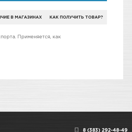
ЧИЕ В МАГАЗИНАХ
КАК ПОЛУЧИТЬ ТОВАР?
НДА REOFLEX
порта. Применяется, как
дготовили для Вас самую полезную
ерческого автотранспорта
3
КАРТА ПРОЕЗДА И КОНТАКТЫ
8 (383) 292-48-49