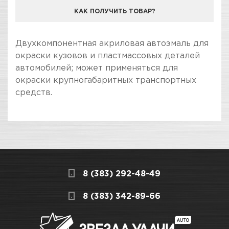
КАК ПОЛУЧИТЬ ТОВАР?
КОМПАНИЯ "ЗВЕЗДА УДАЧИ" ЯВЛЯЕТСЯ
Двухкомпонентная акриловая автоэмаль для
ОФИЦИАЛЬНЫМ ДИЛЕРОМ БРЕНДА VIKA
окраски кузовов и пластмассовых деталей
автомобилей; может применяться для
окраски крупногабаритных транспортных
средств.
ПОКУПКА И ПОЛУЧЕНИЕ ТОВАРА
Подраздел
Стоимость в интернет-магазине обычно
Акриловые
дешевле, чем в розничном.
Мы всегда готовы сделать покупку и
Вид инструмента /
Акриловые эмали
8 (383) 292-48-49
получение товара максимально комфортными,
продукции
поэтому подготовили для Вас самую
СКЛАДСКОЙ КОМПЛЕКС
8 (383) 342-89-66
полезную информацию по ссылкам:
Назначение
Для окраски кузовов и
Много
пластмассовых деталей