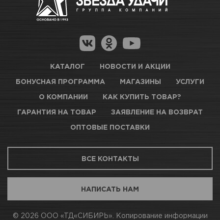
Как купить товар?
автомобиля
Гарантия на товар
Новосибирск, Петухова, 27/3
Магазины для получения товара
Цвет
Такси 299
КАРТА ПРОЕЗДА И КОНТАКТЫ
Оптовые поставки
Вес / Размер / Объем
0,85 кг
КАТАЛОГ
НОВОСТИ И АКЦИИ
БОНУСНАЯ ПРОГРАММА
МАГАЗИНЫ
УСЛУГИ
ТЦ АВТОМОЛЛ
Число слоев
2-3 слоя
О КОМПАНИИ
КАК КУПИТЬ ТОВАР?
ГАРАНТИЯ НА ТОВАР
ЗАЯВЛЕНИЕ НА ВОЗВРАТ
Подложка
Нет в наличии
Отшлифованное
ОПТОВЫЕ ПОСТАВКИ
заводское покрытие;
Загрунтованные/
Новосибирск, Богдана Хмельницкого, 1/1
зашпатлеванные
ВСЕ КОНТАКТЫ
поверхности.
КАРТА ПРОЕЗДА И КОНТАКТЫ
НАПИСАТЬ НАМ
Условия нанесения
Оптимальная температура
+ 20С: Минимальная
АВТОПАРК Н54
© 2026 ООО «ТД«СИБИРЬ». Копирование информации
температура +15С.