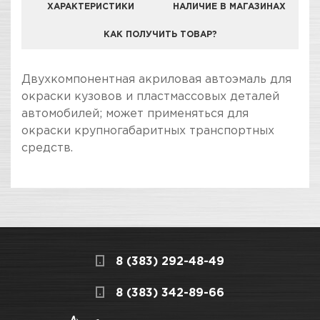
ХАРАКТЕРИСТИКИ
НАЛИЧИЕ В МАГАЗИНАХ
КАК ПОЛУЧИТЬ ТОВАР?
КОМПАНИЯ "ЗВЕЗДА УДАЧИ" ЯВЛЯЕТСЯ
Двухкомпонентная акриловая автоэмаль для
ОФИЦИАЛЬНЫМ ДИЛЕРОМ БРЕНДА VIKA
окраски кузовов и пластмассовых деталей
автомобилей; может применяться для
окраски крупногабаритных транспортных
средств.
ПОКУПКА И ПОЛУЧЕНИЕ ТОВАРА
Подраздел
Стоимость в интернет-магазине обычно
Акриловые
дешевле, чем в розничном.
Мы всегда готовы сделать покупку и
Вид инструмента /
Акриловые эмали
8 (383) 292-48-49
получение товара максимально комфортными,
продукции
поэтому подготовили для Вас самую
СКЛАДСКОЙ КОМПЛЕКС
8 (383) 342-89-66
полезную информацию по ссылкам:
Назначение
Для окраски кузовов и