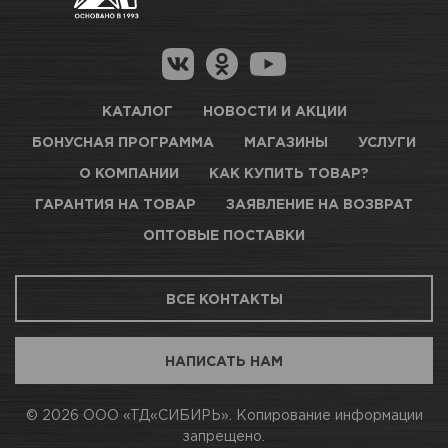
Гарантия на товар
Новосибирск, Петухова, 27/3
Магазины для получения товара
КАРТА ПРОЕЗДА И КОНТАКТЫ
Оптовые поставки
КАТАЛОГ
НОВОСТИ И АКЦИИ
БОНУСНАЯ ПРОГРАММА
МАГАЗИНЫ
УСЛУГИ
ТЦ АВТОМОЛЛ
О КОМПАНИИ
КАК КУПИТЬ ТОВАР?
ГАРАНТИЯ НА ТОВАР
ЗАЯВЛЕНИЕ НА ВОЗВРАТ
Нет в наличии
ОПТОВЫЕ ПОСТАВКИ
Новосибирск, Богдана Хмельницкого, 1/1
ВСЕ КОНТАКТЫ
КАРТА ПРОЕЗДА И КОНТАКТЫ
НАПИСАТЬ НАМ
АВТОПАРК Н54
© 2026 ООО «ТД«СИБИРЬ». Копирование информации
запрещено.