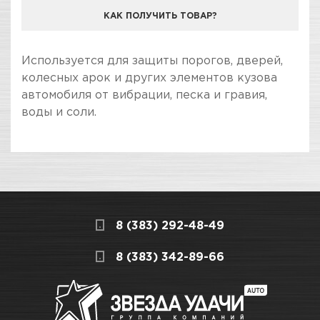
КАК ПОЛУЧИТЬ ТОВАР?
КОМПАНИЯ "ЗВЕЗДА УДАЧИ" ЯВЛЯЕТСЯ
Используется для защиты порогов, дверей,
ОФИЦИАЛЬНЫМ ДИЛЕРОМ БРЕНДА CHAMALEON
колесных арок и других элементов кузова
автомобиля от вибрации, песка и гравия,
воды и соли.
ПОКУПКА И ПОЛУЧЕНИЕ ТОВАРА
Подраздел
Стоимость в интернет-магазине обычно
Аэрозольный антигравий
дешевле, чем в розничном.
Мы всегда готовы сделать покупку и
Цвет
Серый
8 (383) 292-48-49
получение товара максимально комфортными,
поэтому подготовили для Вас самую
СКЛАДСКОЙ КОМПЛЕКС
8 (383) 342-89-66
Вес / Размер / Объем
0,4 л
полезную информацию по ссылкам:
Нет в наличии
Как купить товар?