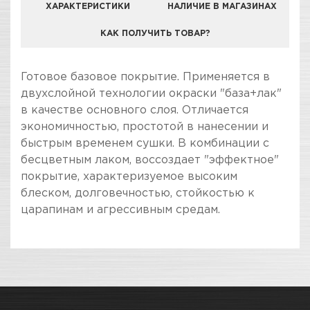
ХАРАКТЕРИСТИКИ
НАЛИЧИЕ В МАГАЗИНАХ
КАК ПОЛУЧИТЬ ТОВАР?
КОМПАНИЯ "ЗВЕЗДА УДАЧИ" ЯВЛЯЕТСЯ
Готовое базовое покрытие. Применяется в
ОФИЦИАЛЬНЫМ ДИЛЕРОМ БРЕНДА CHAMALEON
двухслойной технологии окраски "база+лак"
в качестве основного слоя. Отличается
экономичностью, простотой в нанесении и
быстрым временем сушки. В комбинации с
бесцветным лаком, воссоздает "эффектное"
покрытие, характеризуемое высоким
блеском, долговечностью, стойкостью к
царапинам и агрессивным средам.
ПОКУПКА И ПОЛУЧЕНИЕ ТОВАРА
Подраздел
Стоимость в интернет-магазине обычно
Базовые металлик
дешевле, чем в розничном.
Мы всегда готовы сделать покупку и