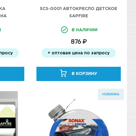
КА
SCS-0001 АВТОКРЕСЛО ДЕТСКОЕ
 НА
SAPFIRE
 ЧЕРНАЯ
И
В НАЛИЧИИ
876 ₽
апросу
+ оптовая цена по запросу
У
В КОРЗИНУ
НОВИНКА