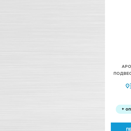
АРО
ПОДВЕ
+ о
П