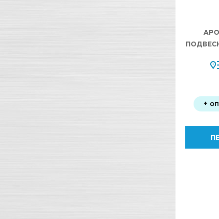
АРО
ПОДВЕС
+ о
П