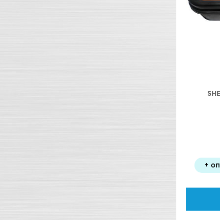
SHE
+ о