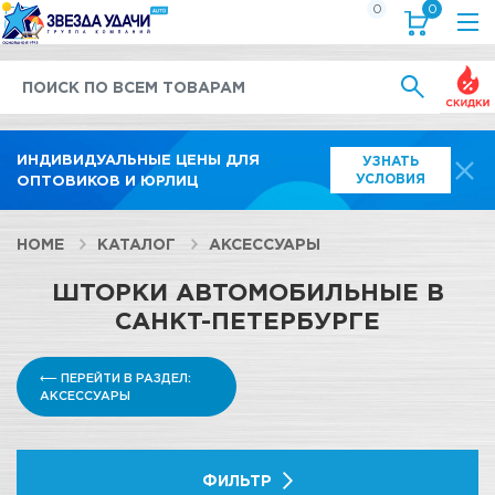
0
0
Выгод
ИНДИВИДУАЛЬНЫЕ ЦЕНЫ ДЛЯ
УЗНАТЬ
УСЛОВИЯ
ОПТОВИКОВ И ЮРЛИЦ
HOME
КАТАЛОГ
АКСЕССУАРЫ
ШТОРКИ АВТОМОБИЛЬНЫЕ В
САНКТ-ПЕТЕРБУРГЕ
⟵ ПЕРЕЙТИ В РАЗДЕЛ:
АКСЕССУАРЫ
ФИЛЬТР