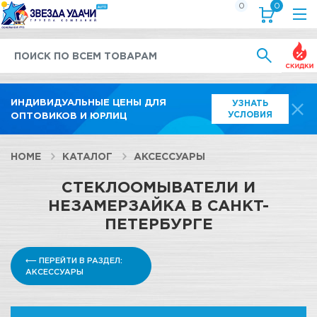
0
0
Выгод
ИНДИВИДУАЛЬНЫЕ ЦЕНЫ ДЛЯ
УЗНАТЬ
УСЛОВИЯ
ОПТОВИКОВ И ЮРЛИЦ
HOME
КАТАЛОГ
АКСЕССУАРЫ
СТЕКЛООМЫВАТЕЛИ И
НЕЗАМЕРЗАЙКА В САНКТ-
ПЕТЕРБУРГЕ
⟵ ПЕРЕЙТИ В РАЗДЕЛ:
АКСЕССУАРЫ