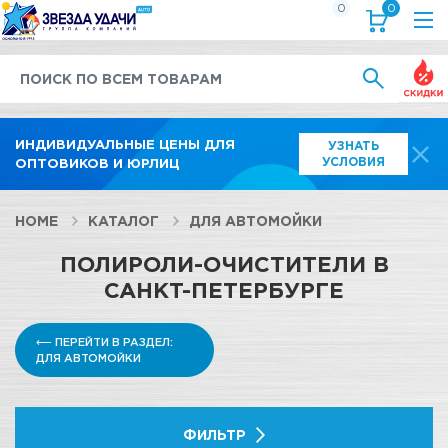
0
0
Выгод
ИНДИВИДУАЛЬНЫЕ ЦЕНЫ ДЛЯ
УЗНАТЬ
УСЛОВИЯ
ОПТОВИКОВ И ЮРЛИЦ
HOME
КАТАЛОГ
ДЛЯ АВТОМОЙКИ
ПОЛИРОЛИ-ОЧИСТИТЕЛИ В
САНКТ-ПЕТЕРБУРГЕ
⟵ ПЕРЕЙТИ В РАЗДЕЛ:
ДЛЯ АВТОМОЙКИ
ФИЛЬТР