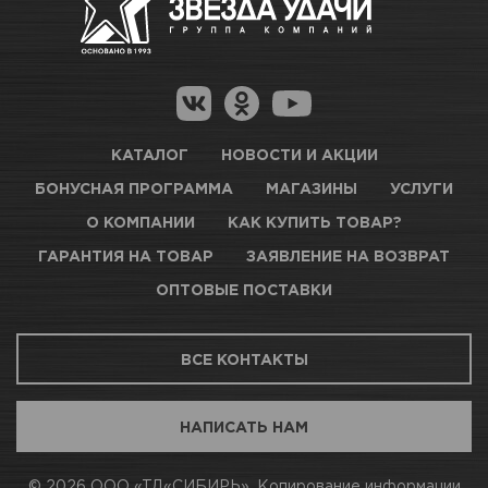
Как купить товар?
Гарантия на товар
Цвет
Темно-зеленый RAL 6016
Новосибирск, Петухова, 27/3
Магазины для получения товара
КАРТА ПРОЕЗДА И КОНТАКТЫ
Вес / Размер / Объем
520 мл
Оптовые поставки
КАТАЛОГ
НОВОСТИ И АКЦИИ
БОНУСНАЯ ПРОГРАММА
МАГАЗИНЫ
УСЛУГИ
ТЦ АВТОМОЛЛ
О КОМПАНИИ
КАК КУПИТЬ ТОВАР?
ГАРАНТИЯ НА ТОВАР
ЗАЯВЛЕНИЕ НА ВОЗВРАТ
Нет в наличии
ОПТОВЫЕ ПОСТАВКИ
Новосибирск, Богдана Хмельницкого, 1/1
ВСЕ КОНТАКТЫ
КАРТА ПРОЕЗДА И КОНТАКТЫ
НАПИСАТЬ НАМ
АВТОПАРК Н54
© 2026 ООО «ТД«СИБИРЬ». Копирование информации