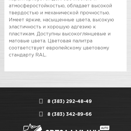
атмосферостойкостью, обладает высокой
твердостью и механической прочностью.
Имеет яркие, насыщенные цвета, высокую
эластичность и хорошую адгезию к
пластикам. Доступны высокоглянцевые и
матовые цвета. Цветовая палитра
соответствует европейскому цветовому
стандарту RAL.
ПОКУПКА И ПОЛУЧЕНИЕ ТОВАРА
Подраздел
Стоимость в интернет-магазине обычно
Эмали универсальные и
дешевле, чем в розничном.
RAL
Мы всегда готовы сделать покупку и
8 (383) 292-48-49
получение товара максимально комфортными,
Назначение
Для нанесения на все виды
поэтому подготовили для Вас самую
СКЛАДСКОЙ КОМПЛЕКС
8 (383) 342-89-66
поверхностей при
полезную информацию по ссылкам:
наружных и внутренних
работах
Много