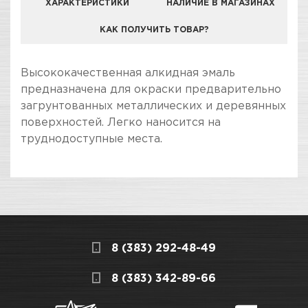
ХАРАКТЕРИСТИКИ
НАЛИЧИЕ В МАГАЗИНАХ
КАК ПОЛУЧИТЬ ТОВАР?
КОМПАНИЯ "ЗВЕЗДА УДАЧИ" ЯВЛЯЕТСЯ
Высококачественная алкидная эмаль
ОФИЦИАЛЬНЫМ ДИЛЕРОМ БРЕНДА KUDO
предназначена для окраски предварительно
загрунтованных металлических и деревянных
поверхностей. Легко наносится на
труднодоступные места.
ПОКУПКА И ПОЛУЧЕНИЕ ТОВАРА
Подраздел
Стоимость в интернет-магазине обычно
Эмали металлики
дешевле, чем в розничном.
Мы всегда готовы сделать покупку и
Назначение
Для декоративной окраски
8 (383) 292-48-49
получение товара максимально комфортными,
металлических,
поэтому подготовили для Вас самую
СКЛАДСКОЙ КОМПЛЕКС
8 (383) 342-89-66
деревянных, пластиковых,
полезную информацию по ссылкам:
гипсовых и керамических