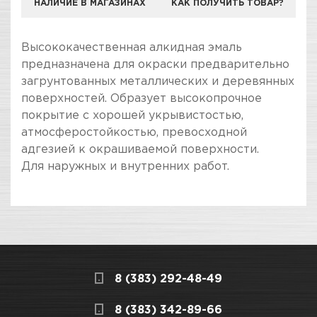
НАЛИЧИЕ В МАГАЗИНАХ
КАК ПОЛУЧИТЬ ТОВАР?
Высококачественная алкидная эмаль
предназначена для окраски предварительно
загрунтованных металлических и деревянных
поверхностей. Образует высокопрочное
покрытие с хорошей укрывистостью,
атмосферостойкостью, превосходной
адгезией к окрашиваемой поверхности.
Для наружных и внутренних работ.
ПОКУПКА И ПОЛУЧЕНИЕ ТОВАРА
Подраздел
Стоимость в интернет-магазине обычно
Эмаль универсальная
дешевле, чем в розничном.
Мы всегда готовы сделать покупку и
Назначение
Для окраски
8 (383) 292-48-49
получение товара максимально комфортными,
предварительно
поэтому подготовили для Вас самую
СКЛАДСКОЙ КОМПЛЕКС
8 (383) 342-89-66
загрунтованных