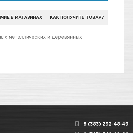
ЧИЕ В МАГАЗИНАХ
КАК ПОЛУЧИТЬ ТОВАР?
ЕНДА KUDO
ных металлических и деревянных
дготовили для Вас самую полезную
ллических, деревянных, пластиковых, гипсовых и
3
КАРТА ПРОЕЗДА И КОНТАКТЫ
8 (383) 292-48-49
ницкого, 1/1
КАРТА ПРОЕЗДА И КОНТАКТЫ