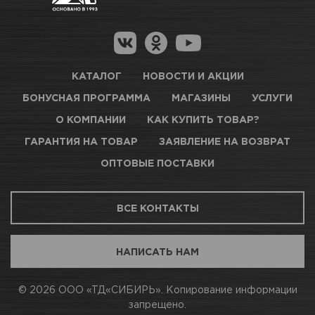
Гарантия на товар
Новосибирск, Петухова, 27/3
Магазины для получения товара
КАРТА ПРОЕЗДА И КОНТАКТЫ
Оптовые поставки
КАТАЛОГ
НОВОСТИ И АКЦИИ
БОНУСНАЯ ПРОГРАММА
МАГАЗИНЫ
УСЛУГИ
ТЦ АВТОМОЛЛ
О КОМПАНИИ
КАК КУПИТЬ ТОВАР?
ГАРАНТИЯ НА ТОВАР
ЗАЯВЛЕНИЕ НА ВОЗВРАТ
Мало
ОПТОВЫЕ ПОСТАВКИ
Новосибирск, Богдана Хмельницкого, 1/1
ВСЕ КОНТАКТЫ
КАРТА ПРОЕЗДА И КОНТАКТЫ
НАПИСАТЬ НАМ
АВТОПАРК Н54
© 2026 ООО «ТД«СИБИРЬ». Копирование информации
запрещено.