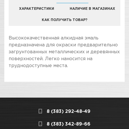
ХАРАКТЕРИСТИКИ
НАЛИЧИЕ В МАГАЗИНАХ
КАК ПОЛУЧИТЬ ТОВАР?
КОМПАНИЯ "ЗВЕЗДА УДАЧИ" ЯВЛЯЕТСЯ
Высококачественная алкидная эмаль
ОФИЦИАЛЬНЫМ ДИЛЕРОМ БРЕНДА KUDO
предназначена для окраски предварительно
загрунтованных металлических и деревянных
поверхностей. Легко наносится на
труднодоступные места.
ПОКУПКА И ПОЛУЧЕНИЕ ТОВАРА
Подраздел
Стоимость в интернет-магазине обычно
Эмали металлики
дешевле, чем в розничном.
Мы всегда готовы сделать покупку и
Вид инструмента /
Аэрозольная краска
8 (383) 292-48-49
получение товара максимально комфортными,
продукции
поэтому подготовили для Вас самую
СКЛАДСКОЙ КОМПЛЕКС
8 (383) 342-89-66
полезную информацию по ссылкам: