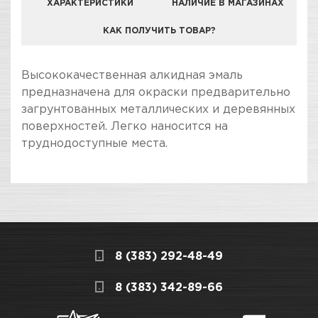
ХАРАКТЕРИСТИКИ
НАЛИЧИЕ В МАГАЗИНАХ
КАК ПОЛУЧИТЬ ТОВАР?
КОМПАНИЯ "ЗВЕЗДА УДАЧИ" ЯВЛЯЕТСЯ
Высококачественная алкидная эмаль
ОФИЦИАЛЬНЫМ ДИЛЕРОМ БРЕНДА KUDO
предназначена для окраски предварительно
загрунтованных металлических и деревянных
поверхностей. Легко наносится на
труднодоступные места.
ПОКУПКА И ПОЛУЧЕНИЕ ТОВАРА
Подраздел
Стоимость в интернет-магазине обычно
Эмали металлики
дешевле, чем в розничном.
Мы всегда готовы сделать покупку и
Назначение
Для декоративной окраски
8 (383) 292-48-49
получение товара максимально комфортными,
металлических,
поэтому подготовили для Вас самую
СКЛАДСКОЙ КОМПЛЕКС
8 (383) 342-89-66
деревянных, пластиковых,
полезную информацию по ссылкам:
гипсовых и керамических