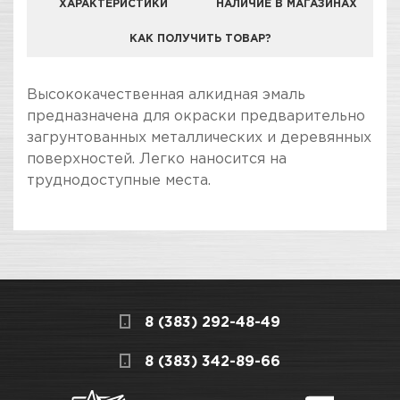
ХАРАКТЕРИСТИКИ
НАЛИЧИЕ В МАГАЗИНАХ
КАК ПОЛУЧИТЬ ТОВАР?
КОМПАНИЯ "ЗВЕЗДА УДАЧИ" ЯВЛЯЕТСЯ
Высококачественная алкидная эмаль
ОФИЦИАЛЬНЫМ ДИЛЕРОМ БРЕНДА KUDO
предназначена для окраски предварительно
загрунтованных металлических и деревянных
поверхностей. Легко наносится на
труднодоступные места.
ПОКУПКА И ПОЛУЧЕНИЕ ТОВАРА
Подраздел
Стоимость в интернет-магазине обычно
Эмали металлики
дешевле, чем в розничном.
Мы всегда готовы сделать покупку и
Назначение
Для декоративной окраски
8 (383) 292-48-49
получение товара максимально комфортными,
металлических,
поэтому подготовили для Вас самую
СКЛАДСКОЙ КОМПЛЕКС
8 (383) 342-89-66
деревянных, пластиковых,
полезную информацию по ссылкам:
гипсовых и керамических