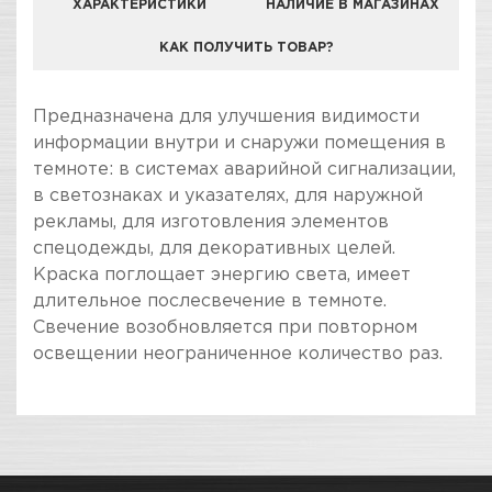
ХАРАКТЕРИСТИКИ
НАЛИЧИЕ В МАГАЗИНАХ
КАК ПОЛУЧИТЬ ТОВАР?
КОМПАНИЯ "ЗВЕЗДА УДАЧИ" ЯВЛЯЕТСЯ
Предназначена для улучшения видимости
ОФИЦИАЛЬНЫМ ДИЛЕРОМ БРЕНДА KUDO
информации внутри и снаружи помещения в
темноте: в системах аварийной сигнализации,
в светознаках и указателях, для наружной
рекламы, для изготовления элементов
спецодежды, для декоративных целей.
Краска поглощает энергию света, имеет
длительное послесвечение в темноте.
Свечение возобновляется при повторном
освещении неограниченное количество раз.
ПОКУПКА И ПОЛУЧЕНИЕ ТОВАРА
Подраздел
Стоимость в интернет-магазине обычно
Флюорисцентные
дешевле, чем в розничном.