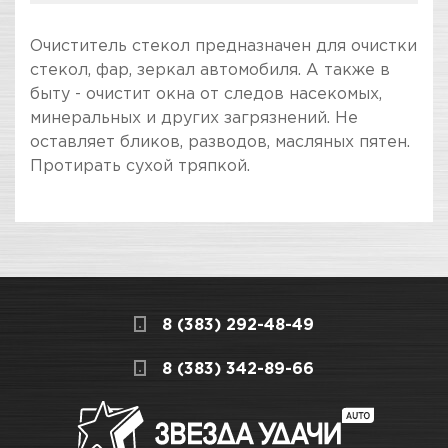
Очиститель стекол предназначен для очистки
стекол, фар, зеркал автомобиля. А также в
быту - очистит окна от следов насекомых,
минеральных и других загрязнений. Не
оставляет бликов, разводов, масляных пятен.
Протирать сухой тряпкой.
ПОКУПКА И ПОЛУЧЕНИЕ ТОВАРА
Подраздел
Стоимость в интернет-магазине обычно
Уход за стеклами
дешевле, чем в розничном.
Мы всегда готовы сделать покупку и
8 (383) 292-48-49
получение товара максимально комфортными,
поэтому подготовили для Вас самую
СКЛАДСКОЙ КОМПЛЕКС
8 (383) 342-89-66
полезную информацию по ссылкам:
Много
Как купить товар?