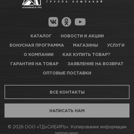
Гарантия на товар
Новосибирск, Петухова, 27/3
Магазины для получения товара
КАРТА ПРОЕЗДА И КОНТАКТЫ
Оптовые поставки
КАТАЛОГ
НОВОСТИ И АКЦИИ
БОНУСНАЯ ПРОГРАММА
МАГАЗИНЫ
УСЛУГИ
ТЦ АВТОМОЛЛ
О КОМПАНИИ
КАК КУПИТЬ ТОВАР?
ГАРАНТИЯ НА ТОВАР
ЗАЯВЛЕНИЕ НА ВОЗВРАТ
Нет в наличии
ОПТОВЫЕ ПОСТАВКИ
Новосибирск, Богдана Хмельницкого, 1/1
ВСЕ КОНТАКТЫ
КАРТА ПРОЕЗДА И КОНТАКТЫ
НАПИСАТЬ НАМ
АВТОПАРК Н54
© 2026 ООО «ТД«СИБИРЬ». Копирование информации
запрещено.